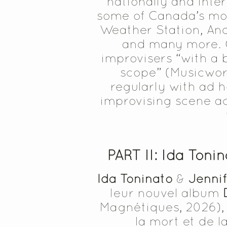
nationally and inte
some of Canada’s mos
Weather Station, An
and many more. 
improvisers “with a 
scope” (Musicwork
regularly with ad 
improvising scene a
PART II: Ida Toni
Ida Toninato
&
Jennif
leur nouvel album
Magnétiques, 2026), 
la mort et de l