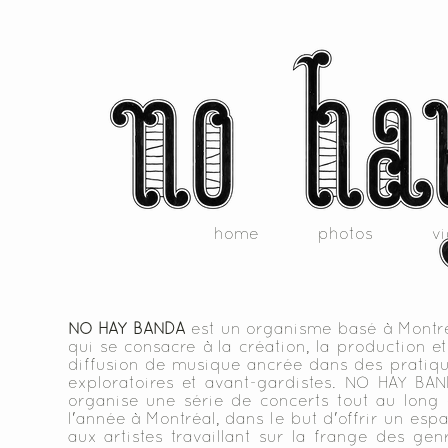
home
photos
v
NO HAY BANDA
est un organisme basé à Montr
qui se consacre à la création, la production et
diffusion de musique ancrée dans des pratiq
exploratoires et avant-gardistes. NO HAY BA
organise une série de concerts tout au long
l'année à Montréal, dans le but d'offrir un esp
aux artistes travaillant sur la frange des gen