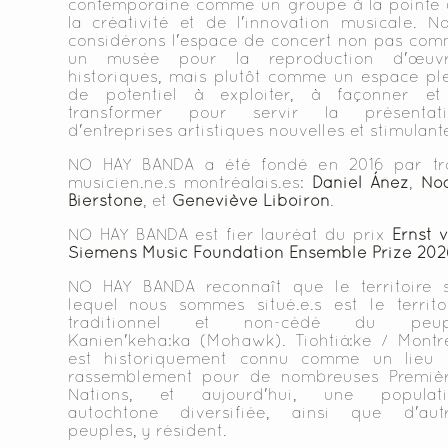
contemporaine comme un groupe à la pointe
la créativité et de l'innovation musicale. N
considérons l'espace de concert non pas co
un musée pour la reproduction d'œuvr
historiques, mais plutôt comme un espace pl
de potentiel à exploiter, à façonner et
transformer pour servir la présentati
d'entreprises artistiques nouvelles et stimulant
NO HAY BANDA a été fondé en 2016 par tr
musicien.ne.s montréalais.es:
Daniel Áñez
,
No
Bierstone
, et
Geneviève Liboiron
.
NO HAY BANDA est fier lauréat du prix
Ernst 
Siemens Music Foundation Ensemble Prize 202
NO HAY BANDA reconnaît que le territoire 
lequel nous sommes situé.e.s est le territo
traditionnel et non-cédé du peup
Kanien'keha:ka (Mohawk). Tiohtiá:ke / Montr
est historiquement connu comme un lieu 
rassemblement pour de nombreuses Premiè
Nations, et aujourd'hui, une populati
autochtone diversifiée, ainsi que d'aut
peuples, y résident.