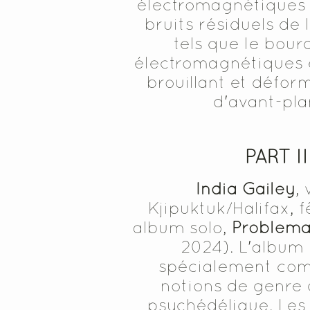
électromagnétiques s
bruits résiduels de l
tels que le bo
électromagnétiques et
brouillant et défor
d'avant-pla
PART II
India Gailey
,
Kjipuktuk/Halifax, f
album solo,
Problema
2024). L'album
spécialement com
notions de genre 
psychédélique. Les 