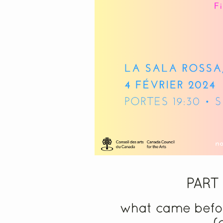
PART 
what came befor
(