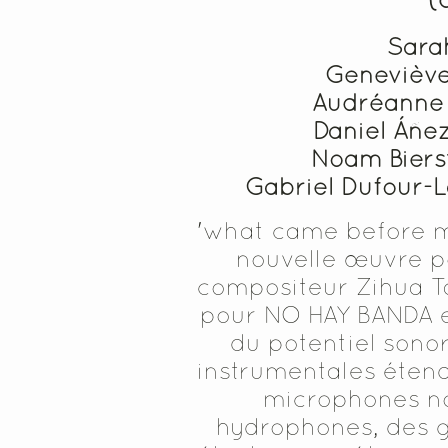
Sara
Geneviève
Audréanne 
Daniel Áñe
Noam Biers
Gabriel Dufour-L
'what came before me
nouvelle œuvre po
compositeur Zihua Ta
pour NO HAY BANDA e
du potentiel sono
instrumentales étend
microphones no
hydrophones, des 