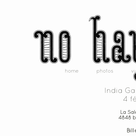
home
photos
v
India Ga
4 f
La Sal
4848 b
Bil