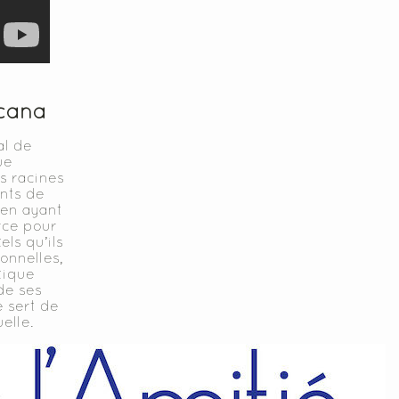
cana
al de
ue
s racines
nts de
 en ayant
rce pour
els qu’ils
ionnelles,
tique
de ses
e sert de
elle.