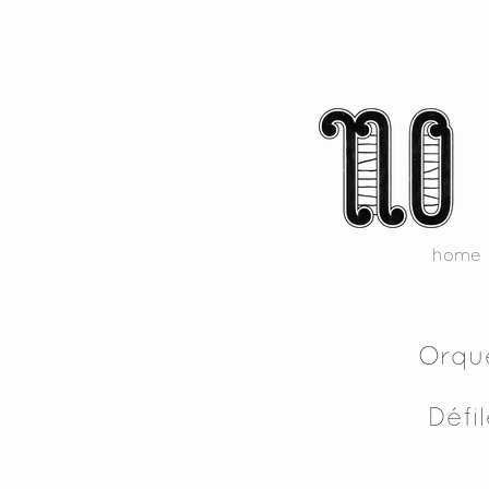
home
Orque
Défi