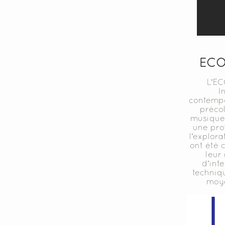
ECO
L’EC
I
contempor
préco
musique 
une prof
l’explora
ont été c
leur
d’int
techniqu
moye