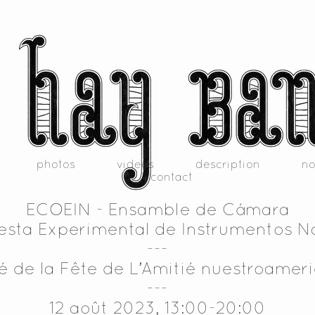
photos
videos
description
no
contact
ECOEIN - Ensamble de Cámara
sta Experimental de Instrumentos N
---
lé de la Fête de L’Amitié nuestroamer
---
12 août 2023, 13:00-20:00