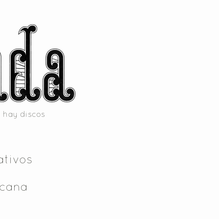
 hay discos
ativos
icana