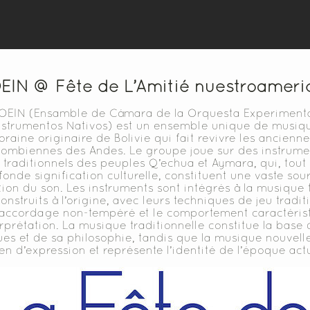
EIN @ Fête de L’Amitié nuestroameri
OEIN (Ensamble de Cámara de la Orquesta Experiment
nstrumentos Nativos) est un ensemble unique de musiq
aine originaire de Bolivie qui fait revivre les ancienne
lombiennes des Andes. Le groupe joue sur des instrume
traditionnels des peuples Q’echua et Aymara, qui, tout
onde signification culturelle, constituent une vaste sou
tion du son. Les instruments sont intégrés à la musique t
onstruits à l’origine, avec leurs techniques de jeu tradit
 accordage non-tempéré et le comportement caractéris
erprétation. La musique traditionnelle constitue la base 
es et de sa philosophie, tandis que la musique nouvell
n d’expression et représente l’identité de l’époque actu