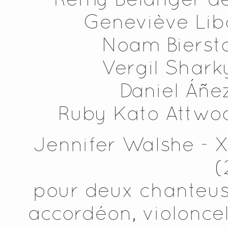
Geneviève Lib
Noam Bierst
Vergil Shark
Daniel Áñe
Ruby Kato Attwo
Jennifer Walshe - 
(
pour deux chanteuse
accordéon, violoncel