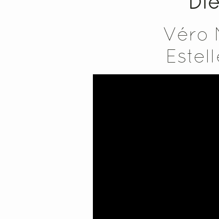
Die
Véro 
Estel